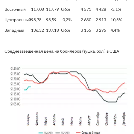
Восточный
117,08
117,79
0,6%
4 571
4 428
-3,1%
Центральный
98,78
98,59
-0,2%
2 630
2 913
10,8%
Западный
136,32
137,18
0,6%
3 155
3 295
4,4%
Средневзвешенная цена на бройлеров (тушка, охл.) в США