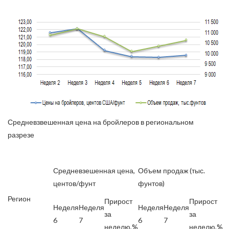
Средневзвешенная цена на бройлеров в региональном
разрезе
Средневзешенная цена,
Объем продаж (тыс.
центов/фунт
фунтов)
Регион
Прирост
Прирост
Неделя
Неделя
Неделя
Неделя
за
за
6
7
6
7
неделю,%
неделю,%