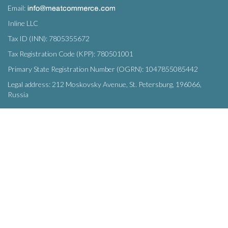
Email:
Inline LLC
Tax ID (INN): 7805355672
Tax Registration Code (KPP): 780501001
Primary State Registration Number (OGRN): 1047855085442
Legal address: 212 Moskovsky Avenue, St. Petersburg, 196066,
Russia
SUBSCRIBE
Enter your e-mail below to subscribe to our free newsletter.
We promise not to bother you often!
Email
OK
address
This site uses
cookies
and transmits data to web analytics services to
improve functionality. By using the site, you agree to this.