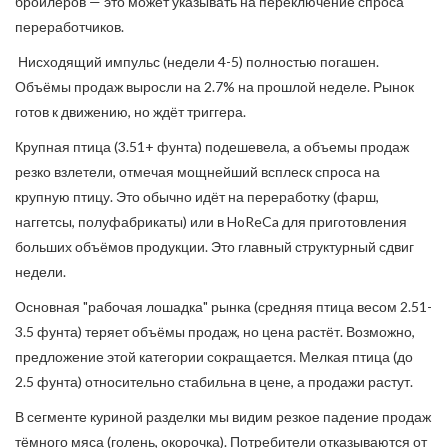
бройлеров — это может указывать на переключение спроса
переработчиков.
Нисходящий импульс (недели 4-5) полностью погашен.
Объёмы продаж выросли на 2.7% на прошлой неделе. Рынок
готов к движению, но ждёт триггера.
Крупная птица (3.51+ фунта) подешевела, а объемы продаж
резко взлетели, отмечая мощнейший всплеск спроса на
крупную птицу. Это обычно идёт на переработку (фарш,
наггетсы, полуфабрикаты) или в HoReCa для приготовления
больших объёмов продукции. Это главный структурный сдвиг
недели.
Основная "рабочая лошадка" рынка (средняя птица весом 2.51-
3.5 фунта) теряет объёмы продаж, но цена растёт. Возможно,
предложение этой категории сокращается. Мелкая птица (до
2.5 фунта) относительно стабильна в цене, а продажи растут.
В сегменте куриной разделки мы видим резкое падение продаж
тёмного мяса (голень, окорочка). Потребители отказываются от