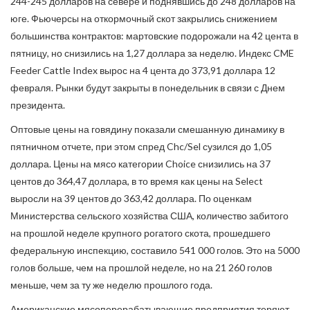
244-245 долларов на севере и поднявшись до 248 долларов на
юге. Фьючерсы на откормочный скот закрылись снижением
большинства контрактов: мартовские подорожали на 42 цента в
пятницу, но снизились на 1,27 доллара за неделю. Индекс CME
Feeder Cattle Index вырос на 4 цента до 373,91 доллара 12
февраля. Рынки будут закрыты в понедельник в связи с Днем
президента.
Оптовые цены на говядину показали смешанную динамику в
пятничном отчете, при этом спред Chc/Sel сузился до 1,05
доллара. Цены на мясо категории Choice снизились на 37
центов до 364,47 доллара, в то время как цены на Select
выросли на 39 центов до 363,42 доллара. По оценкам
Министерства сельского хозяйства США, количество забитого
на прошлой неделе крупного рогатого скота, прошедшего
федеральную инспекцию, составило 541 000 голов. Это на 5000
голов больше, чем на прошлой неделе, но на 21 260 голов
меньше, чем за ту же неделю прошлого года.
Американские мясоперерабатывающие предприятия теряют