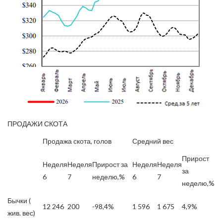
ПРОДАЖИ СКОТА
Продажа скота, голов
Средний вес
Прирост
Неделя
Неделя
Прирост за
Неделя
Неделя
за
6
7
неделю,%
6
7
неделю,%
Бычки (
12 246
200
-98,4%
1 596
1 675
4,9%
жив. вес)