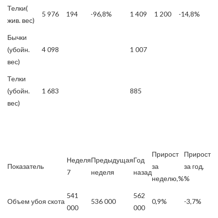
Телки(
5 976
194
-96,8%
1 409
1 200
-14,8%
жив. вес)
Бычки
(убойн.
4 098
1 007
вес)
Телки
(убойн.
1 683
885
вес)
Прирост
Прирост
Неделя
Предыдущая
Год
Показатель
за
за год,
7
неделя
назад
неделю,%
%
541
562
Объем убоя скота
536 000
0,9%
-3,7%
000
000