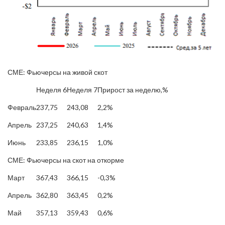
СМЕ: Фьючерсы на живой скот
Неделя 6
Неделя 7
Прирост за неделю,%
Февраль
237,75
243,08
2,2%
Апрель
237,25
240,63
1,4%
Июнь
233,85
236,15
1,0%
СМЕ: Фьючерсы на скот на откорме
Март
367,43
366,15
-0,3%
Апрель
362,80
363,45
0,2%
Май
357,13
359,43
0,6%